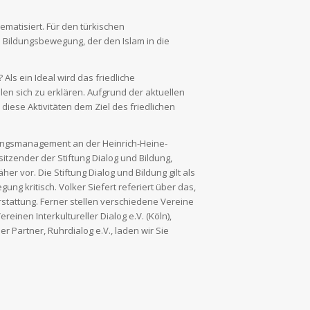
ematisiert. Für den türkischen
n Bildungsbewegung, der den Islam in die
ls ein Ideal wird das friedliche
n sich zu erklären. Aufgrund der aktuellen
iese Aktivitäten dem Ziel des friedlichen
ldungsmanagement an der Heinrich-Heine-
itzender der Stiftung Dialog und Bildung,
r vor. Die Stiftung Dialog und Bildung gilt als
ng kritisch. Volker Siefert referiert über das,
rstattung. Ferner stellen verschiedene Vereine
einen Interkultureller Dialog e.V. (Köln),
r Partner, Ruhrdialog e.V., laden wir Sie