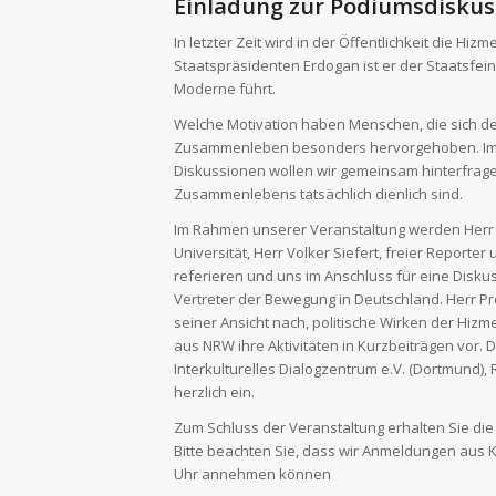
Einladung zur Podiumsdiskus
In letzter Zeit wird in der Öffentlichkeit die 
Staatspräsidenten Erdogan ist er der Staatsfein
Moderne führt.
Welche Motivation haben Menschen, die sich den
Zusammenleben besonders hervorgehoben. Im akt
Diskussionen wollen wir gemeinsam hinterfragen
Zusammenlebens tatsächlich dienlich sind.
Im Rahmen unserer Veranstaltung werden Herr P
Universität, Herr Volker Siefert, freier Report
referieren und uns im Anschluss für eine Diskus
Vertreter der Bewegung in Deutschland. Herr Prof
seiner Ansicht nach, politische Wirken der Hiz
aus NRW ihre Aktivitäten in Kurzbeiträgen vor. D
Interkulturelles Dialogzentrum e.V. (Dortmund), 
herzlich ein.
Zum Schluss der Veranstaltung erhalten Sie di
Bitte beachten Sie, dass wir Anmeldungen aus 
Uhr annehmen können