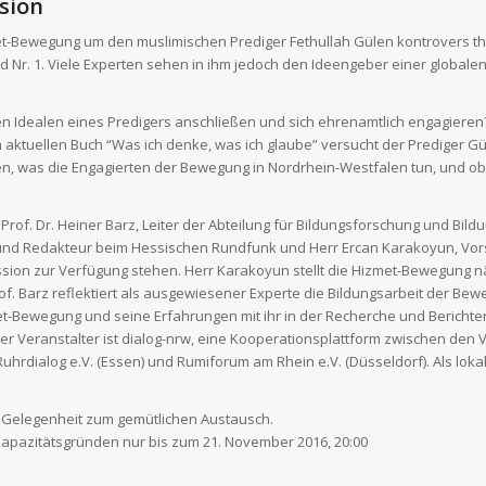
sion
Hizmet-Bewegung um den muslimischen Prediger Fethullah Gülen kontrovers th
d Nr. 1. Viele Experten sehen in ihm jedoch den Ideengeber einer globale
 Idealen eines Predigers anschließen und sich ehrenamtlich engagieren? A
uellen Buch “Was ich denke, was ich glaube” versucht der Prediger Güle
, was die Engagierten der Bewegung in Nordrhein-Westfalen tun, und ob d
rof. Dr. Heiner Barz, Leiter der Abteilung für Bildungsforschung und Bi
er und Redakteur beim Hessischen Rundfunk und Herr Ercan Karakoyun, Vors
sion zur Verfügung stehen. Herr Karakoyun stellt die Hizmet-Bewegung nähe
. Barz reflektiert als ausgewiesener Experte die Bildungsarbeit der Bewegu
met-Bewegung und seine Erfahrungen mit ihr in der Recherche und Berichte
er Veranstalter ist dialog-nrw, eine Kooperationsplattform zwischen den Ver
Ruhrdialog e.V. (Essen) und Rumiforum am Rhein e.V. (Düsseldorf). Als lokale
e Gelegenheit zum gemütlichen Austausch.
Kapazitätsgründen nur bis zum 21. November 2016, 20:00