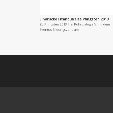
Eindrücke Istanbulreise Pfingsten 2013
Zu Pfingsten 2013 hat Ruhrdialog e.V. mit dem
Eventus Bildungszentrum…